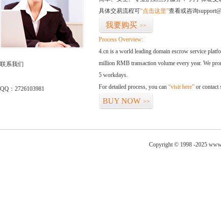
具体交易流程可
“点击这里”
查看或咨询support@
我要购买
>>
Process Overview:
4.cn is a world leading domain escrow service plat
million RMB transaction volume every year. We promi
联系我们
5 workdays.
For detailed process, you can
“visit here”
or contact
QQ：2726103981
BUY NOW
>>
Copyright © 1998 -2025 www.z